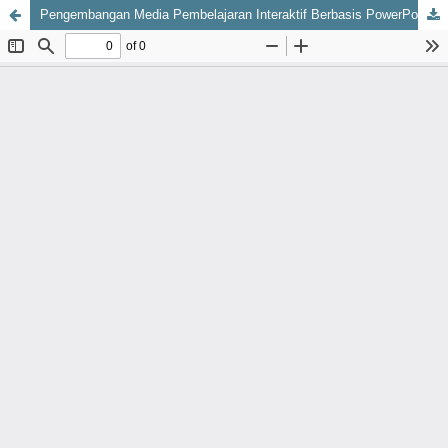
Pengembangan Media Pembelajaran Interaktif Berbasis PowerPoint pada Mata Pelajaran Dasar Desain Grafis di SMK Negeri Kota Makassar