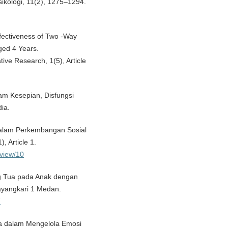
ikologi, 11(2), 1275–1294.
Effectiveness of Two -Way
ged 4 Years.
ive Research, 1(5), Article
am Kesepian, Disfungsi
ia.
dalam Perkembangan Sosial
, Article 1.
/view/10
ng Tua pada Anak dengan
yangkari 1 Medan.
7
Tua dalam Mengelola Emosi