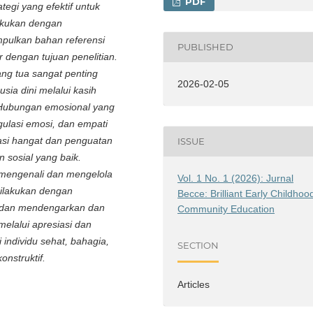
PDF
ategi yang efektif untuk
lakukan dengan
pulkan bahan referensi
PUBLISHED
 dengan tujuan penelitian.
ng tua sangat penting
2026-02-05
a dini melalui kasih
 Hubungan emosional yang
lasi emosi, dan empati
asi hangat dan penguatan
ISSUE
n sosial yang baik.
 mengenali dan mengelola
Vol. 1 No. 1 (2026): Jurnal
 dilakukan dengan
Becce: Brilliant Early Childhoo
 dan mendengarkan dan
Community Education
elalui apresiasi dan
individu sehat, bahagia,
SECTION
nstruktif
.
Articles