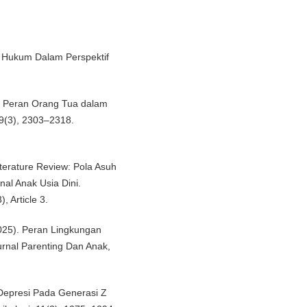
n Hukum Dalam Perspektif
nya Peran Orang Tua dalam
 9(3), 2303–2318.
Literature Review: Pola Asuh
al Anak Usia Dini.
, Article 3.
 (2025). Peran Lingkungan
rnal Parenting Dan Anak,
 Depresi Pada Generasi Z