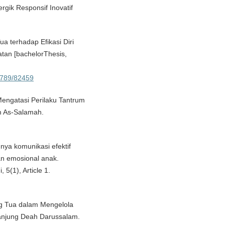
rgik Responsif Inovatif
a terhadap Efikasi Diri
atan [bachelorThesis,
56789/82459
Mengatasi Perilaku Tantrum
m As-Salamah.
gnya komunikasi efektif
 emosional anak.
 5(1), Article 1.
ng Tua dalam Mengelola
anjung Deah Darussalam.