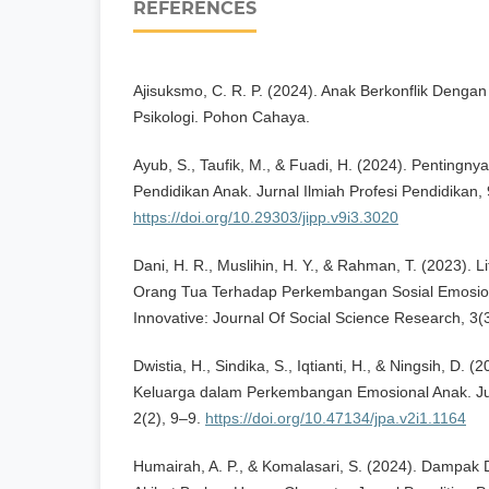
REFERENCES
Ajisuksmo, C. R. P. (2024). Anak Berkonflik Denga
Psikologi. Pohon Cahaya.
Ayub, S., Taufik, M., & Fuadi, H. (2024). Penting
Pendidikan Anak. Jurnal Ilmiah Profesi Pendidikan,
https://doi.org/10.29303/jipp.v9i3.3020
Dani, H. R., Muslihin, H. Y., & Rahman, T. (2023). 
Orang Tua Terhadap Perkembangan Sosial Emosion
Innovative: Journal Of Social Science Research, 3(3)
Dwistia, H., Sindika, S., Iqtianti, H., & Ningsih, D.
Keluarga dalam Perkembangan Emosional Anak. Ju
2(2), 9–9.
https://doi.org/10.47134/jpa.v2i1.1164
Humairah, A. P., & Komalasari, S. (2024). Dampak