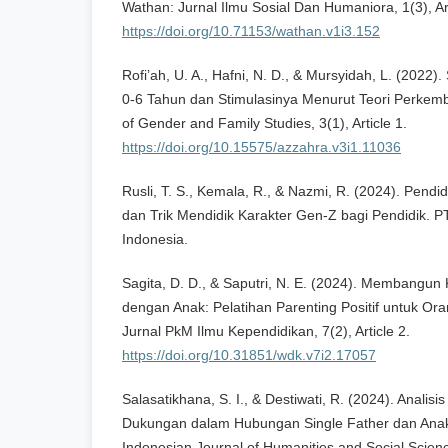
Wathan: Jurnal Ilmu Sosial Dan Humaniora, 1(3), Art
https://doi.org/10.71153/wathan.v1i3.152
Rofi’ah, U. A., Hafni, N. D., & Mursyidah, L. (2022)
0-6 Tahun dan Stimulasinya Menurut Teori Perkem
of Gender and Family Studies, 3(1), Article 1.
https://doi.org/10.15575/azzahra.v3i1.11036
Rusli, T. S., Kemala, R., & Nazmi, R. (2024). Pendi
dan Trik Mendidik Karakter Gen-Z bagi Pendidik. P
Indonesia.
Sagita, D. D., & Saputri, N. E. (2024). Membangun
dengan Anak: Pelatihan Parenting Positif untuk Or
Jurnal PkM Ilmu Kependidikan, 7(2), Article 2.
https://doi.org/10.31851/wdk.v7i2.17057
Salasatikhana, S. I., & Destiwati, R. (2024). Analis
Dukungan dalam Hubungan Single Father dan Anak
Indonesian Journal of Humanities and Social Science