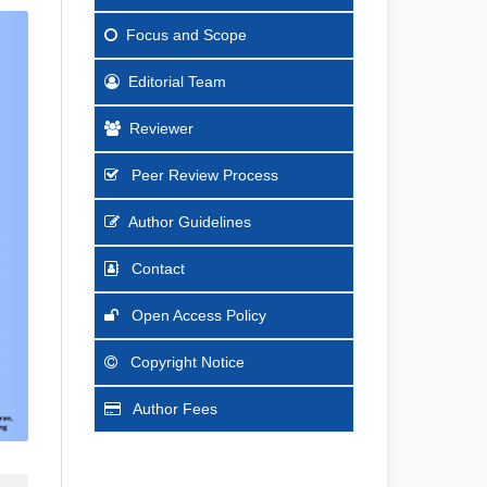
Focus
and Scope
Editorial Team
Reviewer
Peer Review Process
Author Guidelines
Contact
Open Access Policy
Copyright Notice
Author Fees