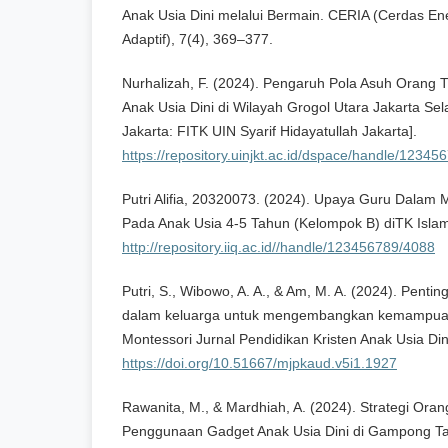
Anak Usia Dini melalui Bermain. CERIA (Cerdas Ene
Adaptif), 7(4), 369–377.
Nurhalizah, F. (2024). Pengaruh Pola Asuh Orang Tu
Anak Usia Dini di Wilayah Grogol Utara Jakarta Sel
Jakarta: FITK UIN Syarif Hidayatullah Jakarta].
https://repository.uinjkt.ac.id/dspace/handle/1234
Putri Alifia, 20320073. (2024). Upaya Guru Dalam 
Pada Anak Usia 4-5 Tahun (Kelompok B) diTK Isla
http://repository.iiq.ac.id//handle/123456789/4088
Putri, S., Wibowo, A. A., & Am, M. A. (2024). Pentin
dalam keluarga untuk mengembangkan kemampuan
Montessori Jurnal Pendidikan Kristen Anak Usia Dini,
https://doi.org/10.51667/mjpkaud.v5i1.1927
Rawanita, M., & Mardhiah, A. (2024). Strategi Ora
Penggunaan Gadget Anak Usia Dini di Gampong T