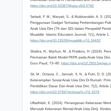
https://doi.org/10.33367/ijhass.v5i3.5782
Setiadi, F. M., Maryati, S., & Mubharokkh, A. S. (2
Penggunaan Gadget Terhadap Perkembangan Psik
Anak Usia Dini (TK dan SD) dalam Perspektif Pend
Muaddib: Islamic Education Journal, 7(1), Article 1.
https://doi.org/10.19109/muaddib.v7i1.24432
Shafira, N., Marhun, M., & Pratikno, H. (2024). Pe
Permainan Balok Model PKPK pada Anak Usia Dini. 
Guru Paud, 73–80.
https://doi.org/10.29313/jrpgp.
Sit, M., Octavia, C., Jannah, S. N., & Putri, D. D. (
Keterampilan Sosial Anak Usia Dini Di Rumah. PrimE
Pendidikan Dasar Dan Anak Usia Dini, 7(2), Article 
https://doi.org/10.37567/primearly.v7i2.3379
Ulfadhilah, K. (2024). Penanganan Kekerasan Ment
Merusak Kekerasan Mental Anak Usia Dini). Kinderg