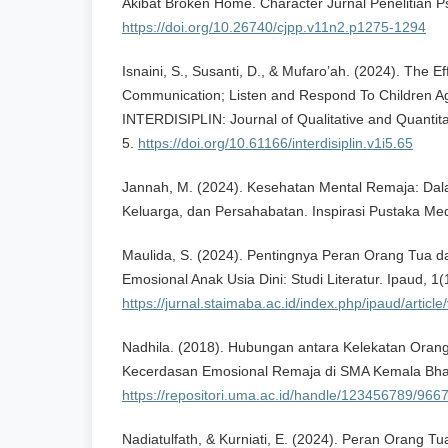
Akibat Broken Home. Character Jurnal Penelitian Ps
https://doi.org/10.26740/cjpp.v11n2.p1275-1294
Isnaini, S., Susanti, D., & Mufaro’ah. (2024). The 
Communication; Listen and Respond To Children A
INTERDISIPLIN: Journal of Qualitative and Quantitat
5.
https://doi.org/10.61166/interdisiplin.v1i5.65
Jannah, M. (2024). Kesehatan Mental Remaja: Dal
Keluarga, dan Persahabatan. Inspirasi Pustaka Med
Maulida, S. (2024). Pentingnya Peran Orang Tua 
Emosional Anak Usia Dini: Studi Literatur. Ipaud, 1(1)
https://jurnal.staimaba.ac.id/index.php/ipaud/article
Nadhila. (2018). Hubungan antara Kelekatan Ora
Kecerdasan Emosional Remaja di SMA Kemala Bha
https://repositori.uma.ac.id/handle/123456789/966
Nadiatulfath, & Kurniati, E. (2024). Peran Orang 