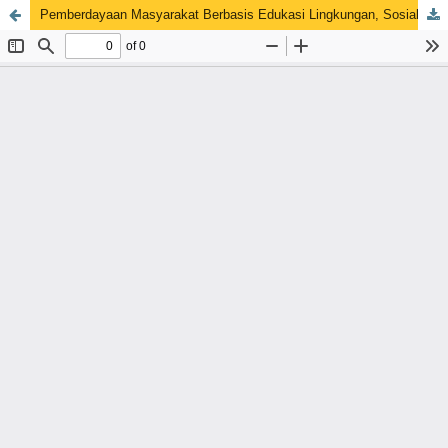
Pemberdayaan Masyarakat Berbasis Edukasi Lingkungan, Sosial, dan Pertanian Berkelanjutan melalui Program KKN Reguler di Kelurahan Lompo Riaja Kabupaten Barru