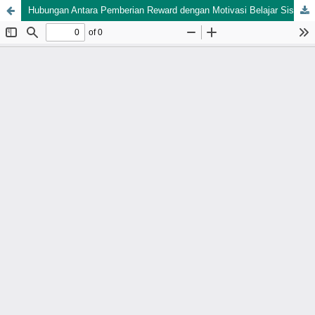
Hubungan Antara Pemberian Reward dengan Motivasi Belajar Siswa Kelas Tinggi SD