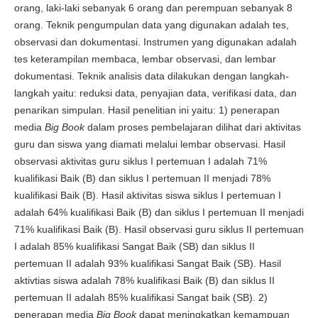
orang, laki-laki sebanyak 6 orang dan perempuan sebanyak 8
orang. Teknik pengumpulan data yang digunakan adalah tes,
observasi dan dokumentasi. Instrumen yang digunakan adalah
tes keterampilan membaca, lembar observasi, dan lembar
dokumentasi. Teknik analisis data dilakukan dengan langkah-
langkah yaitu: reduksi data, penyajian data, verifikasi data, dan
penarikan simpulan. Hasil penelitian ini yaitu: 1) penerapan
media
Big Book
dalam proses pembelajaran dilihat dari aktivitas
guru dan siswa yang diamati melalui lembar observasi. Hasil
observasi aktivitas guru siklus I pertemuan I adalah 71%
kualifikasi Baik (B) dan siklus I pertemuan II menjadi 78%
kualifikasi Baik (B). Hasil aktivitas siswa siklus I pertemuan I
adalah 64% kualifikasi Baik (B) dan siklus I pertemuan II menjadi
71% kualifikasi Baik (B). Hasil observasi guru siklus II pertemuan
I adalah 85% kualifikasi Sangat Baik (SB) dan siklus II
pertemuan II adalah 93% kualifikasi Sangat Baik (SB). Hasil
aktivtias siswa adalah 78% kualifikasi Baik (B) dan siklus II
pertemuan II adalah 85% kualifikasi Sangat baik (SB). 2)
penerapan media
Big Book
dapat meningkatkan kemampuan