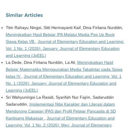
Similar Articles
Titin Rahayu Ningsi, Sitti Hermayanti Kaif, Dina Firliana Nurddin,
Meningkatkan Hasil Belajar IPA Melalui Media Pop Up Book
Siswa Kelas VB
,
Journal of Elementary Education and Learning:
Vol. 1 No. 1 (2026): January: Journal of Elementary Education
and Learning (JoEEL)
La Dede, Dina Firliana Nurddin, La Ali,
Meningkatkan Hasil
Belajar Matematika Menggunakan Media Takalintar pada Siswa
kelas IV
,
Journal of Elementary Education and Learning: Vol. 1
No. 1 (2026): January: Journal of Elementary Education and
Learning (JoEEL)
Sri Wahyuningsi La Rasidi, Syarifah Nur Fajrin, Sadaruddin
Sadaruddin,
Implementasi Nilai Karakter dan Literasi dalam
Mendorong Capaian IPAS dan Profil Pelajar Pancasila di SD
Kantisang Makassar
,
Journal of Elementary Education and
Learning: Vol. 1 No. 2 (2026): Mey: Journal of Elementary