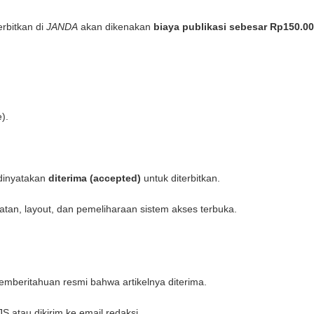
erbitkan di
JANDA
akan dikenakan
biaya publikasi sebesar Rp150.0
).
 dinyatakan
diterima (accepted)
untuk diterbitkan.
tan, layout, dan pemeliharaan sistem akses terbuka.
mberitahuan resmi bahwa artikelnya diterima.
 atau dikirim ke email redaksi.