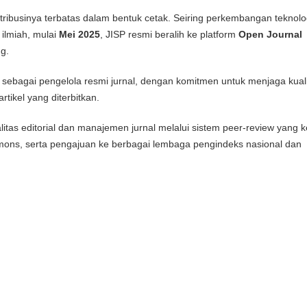
stribusinya terbatas dalam bentuk cetak. Seiring perkembangan teknolo
 ilmiah, mulai
Mei 2025
, JISP resmi beralih ke platform
Open Journal
g.
 sebagai pengelola resmi jurnal, dengan komitmen untuk menjaga kuali
tikel yang diterbitkan.
tas editorial dan manajemen jurnal melalui sistem peer-review yang ke
ons, serta pengajuan ke berbagai lembaga pengindeks nasional dan